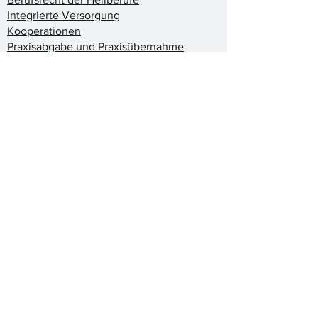
Integrierte Versorgung
Kooperationen
Praxisabgabe und Praxisübernahme
Psychotherapeutenrecht
Werbe- und Wettbewerbsrecht
Zahnarztrecht
Zulassungsrecht
02.
Wirtschaftsrecht
Arbeitsrecht
Erbrecht
Forderungsmanagement
Gewerbe- und Wohnraummietrecht
Gewerblicher Rechtsschutz