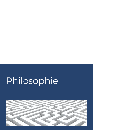
Wir sind eine auf Medizinrecht und
Wirtschaftsrecht spezialisierte, überregional
tätige Anwaltskanzlei.
Auf unserer Homepage erhalten Sie einen
Überblick über unsere Tätigkeitsgebiete,
sowie die in unserer Rechtsanwaltskanzlei
tätigen Anwälte. Lernen Sie uns kennen.
Philosophie