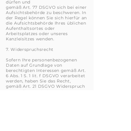
dürfen und
gemäß Art. 77 DSGVO sich bei einer
Aufsichtsbehörde zu beschweren. In
der Regel können Sie sich hierfür an
die Aufsichtsbehörde Ihres üblichen
Aufenthaltsortes oder
Arbeitsplatzes oder unseres
Kanzleisitzes wenden.
7. Widerspruchsrecht
Sofern Ihre personenbezogenen
Daten auf Grundlage von
berechtigten Interessen gemäß Art.
6 Abs. 1 S. 1 lit. f DSGVO verarbeitet
werden, haben Sie das Recht,
gemäß Art. 21 DSGVO Widerspruch
gegen die Verarbeitung Ihrer
personenbezogenen Daten
einzulegen, soweit dafür Gründe
vorliegen, die sich aus Ihrer
besonderen Situation ergeben oder
sich der Widerspruch gegen
Direktwerbung richtet. Im letzteren
Fall haben Sie ein generelles